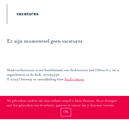
vacatures
Er zijn momenteel geen vacatures.
Maak<architectuur is een handelsnaam van Architecture and Others b.v. en is
ingeschreven in de KvK: 27093450.
© 2025 Ontwerp en ontwikkeling door
Studio Marce
.
We gebruiken cookies om onze website soepel te laten draaien. Als je doorgaat
met het gebruiken van de website, gaan we er vanuit dat je hiermee instemt.
OK