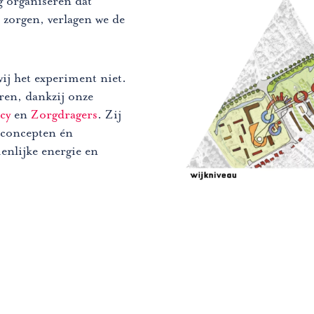
 organiseren dat
zorgen, verlagen we de
ij het experiment niet.
en, dankzij onze
cy
en
Zorgdragers
. Zij
dconcepten én
enlijke energie en
nop om de volledige inhoud te onthullen.
rg. Vaak gaat het om
k voor andere
 doen we met
emeenten. Het kan gaan
n, of verbetering,