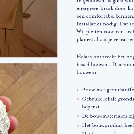
in gebouwen is goed voo
astgoedadvisering. We
energieverbruik door ko
r we zoomen ook uit naar
een comfortabel binnenk
k of buurt. We doen deze
installaties nodig. Dat 
ncy
, onze partner in
Wij pleiten voor een arch
:
planeet. Laat je verrass
uw visie en de context
Helaas ontbreekt het nog
et karakter van de
based bouwen. Daarom de
bouwen:
Bouw met grondstoffen
Gebruik lokale grond
en voor een eerste
beperkt.
e basis beschikt u over
De bouwmaterialen zij
en ontwerp.
Het bouwproduct heeft