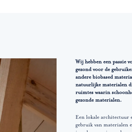
. Zelfs subtiele
n voor bewoners en
seerd op de
rmule' centraal. Zo’n
Wij hebben een passie 
gezond voor de gebruike
andere biobased materia
natuurlijke materialen 
ruimtes waarin schoonh
gezonde materialen.
Een lokale architectuu
mtelijke vertaling naar
gebruik van materialen e
derdeel van de buurt of