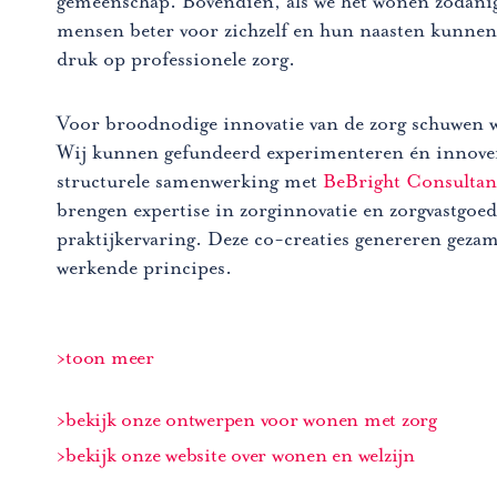
gemeenschap. Bovendien, als we het wonen zodanig
mensen beter voor zichzelf en hun naasten kunnen 
druk op professionele zorg.
Voor broodnodige innovatie van de zorg schuwen w
Wij kunnen gefundeerd experimenteren én innover
structurele samenwerking met
BeBright Consultan
brengen expertise in zorginnovatie en zorgvastgoe
praktijkervaring. Deze co-creaties genereren gezam
werkende principes.
Inhoud is samengevouwen. Activeer de toon meer k
ontwikkelstrategie en woonzorgconcept
toon meer
Sinds 2004 ontwerpt ons bureau aan wonen met zo
oudere mensen met gevorderde dementie, maar oo
bekijk onze ontwerpen voor wonen met zorg
zorgvragen ontwikkelen we visies en plannen. Dat
zorgorganisaties, corporaties, ontwikkelaars en g
bekijk onze website over wonen en welzijn
om doorontwikkeling naar zorgzame gemeenschappe