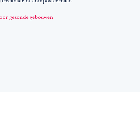
fbreekbaar of composteerbaar.
voor gezonde gebouwen