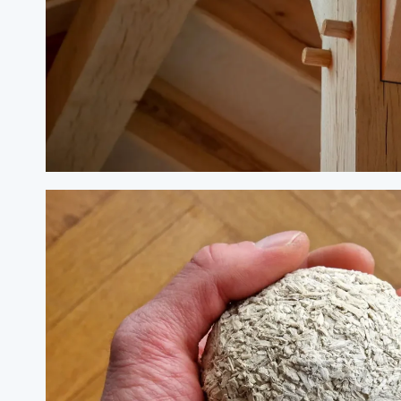
wijk. Dit zien wij als onmisbaar element in onze v
kijken daarbij niet alleen naar de locatie zelf maa
de opzet, infrastructuur en voorzieningen van wij
vertaling in samenwerking met
Bebright Consulta
ruimtelijke advisering. Daarmee krijgt u inzicht in
een stedenbouwkundig planconcept gebaseerd op 
de mogelijke ruimtelijke verschijningsvorm en h
leefomgeving
het ruimtebeslag en volume
de planologische haalbaarheid
Zo’n ruimtelijk planconcept kan ook de basis vorm
investeringskostenraming en businesscase. Met dez
alle essentiële elementen voor de uitwerking van e