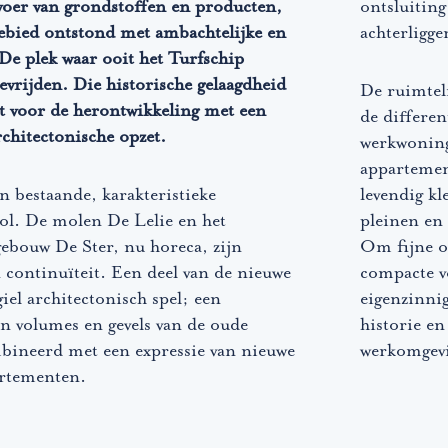
fvoer van grondstoffen en producten,
ontsluiting
ebied ontstond met ambachtelijke en
achterligge
 De plek waar ooit het Turfschip
vrijden. Die historische gelaagdheid
De ruimtel
t voor de herontwikkeling met een
de differe
chitectonische opzet.
werkwoning
appartemen
n bestaande, karakteristieke
levendig kl
ol. De molen De Lelie en het
pleinen en 
gebouw De Ster, nu horeca, zijn
Om fijne o
n continuïteit. Een deel van de nieuwe
compacte v
iel architectonisch spel; een
eigenzinnig
n volumes en gevels van de oude
historie e
bineerd met een expressie van nieuwe
werkomgev
artementen.