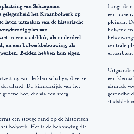
rplaatsing van Schaepman
Langs de re
e gelegenheid het Kraanbolwerk op
een opeenvo
te laten uitmaken van de historische
pleinen. De
bouwkundig plan van
bolwerk en 
iet in een stadsblok, als onderdeel
bebouwings
d, en een bolwerkbebouwing, als
centrale pl
ngwerken. Beiden hebben hun eigen
ervaarbaar.
Uitgaande v
tzetting van de kleinschalige, diverse
een kleinsc
dereiland. De binnenzijde van het
alsmede voo
e groene hof, die via een steeg
gezondheid
stadsblok v
mt een stevige rand op de historisch
het bolwerk. Het is de bebouwing die