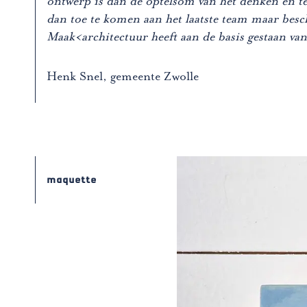
ontwerp is dan de optelsom van het denken en tek
dan toe te komen aan het laatste team maar besch
Maak<architectuur heeft aan de basis gestaan van 
Henk Snel, gemeente Zwolle
maquette