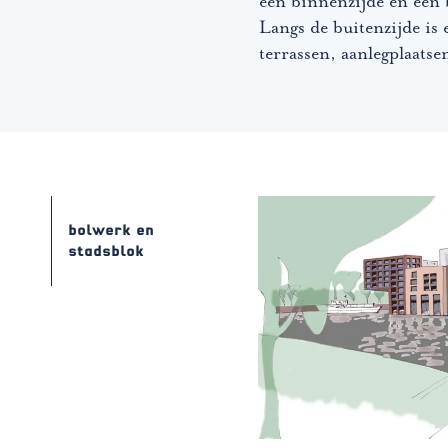
een binnenzijde en een b
Langs de buitenzijde is 
terrassen, aanlegplaats
bolwerk en
stadsblok