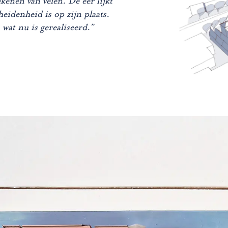
enen van velen. De eer lijkt
eidenheid is op zijn plaats.
wat nu is gerealiseerd.”