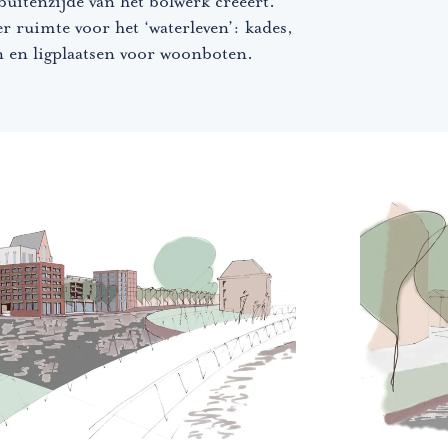
uitenzijde van het bolwerk creëert.
er ruimte voor het ‘waterleven’: kades,
en en ligplaatsen voor woonboten.