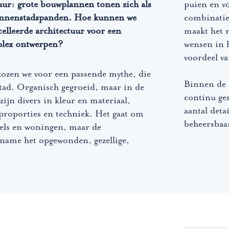
tuur: grote bouwplannen tonen zich als
puien en vo
innenstadspanden. Hoe kunnen we
combinatie 
elleerde architectuur voor een
maakt het 
plex ontwerpen?
wensen in 
voordeel va
kozen we voor een passende mythe, die
Binnen de o
tad. Organisch gegroeid, maar in de
continu ge
zijn divers in kleur en materiaal,
aantal deta
proporties en techniek. Het gaat om
beheersbaa
kels en woningen, maar de
name het opgewonden, gezellige,