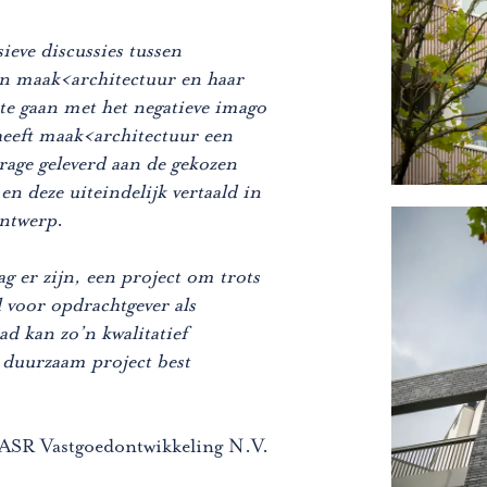
ieve discussies tussen
n maak<architectuur en haar
te gaan met het negatieve imago
heeft maak<architectuur een
rage geleverd aan de gekozen
n deze uiteindelijk vertaald in
ontwerp
.
g er zijn, een project om trots
l voor opdrachtgever als
tad kan zo’n kwalitatief
 duurzaam project best
 ASR Vastgoedontwikkeling N.V.